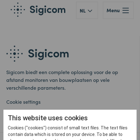
Menu
NL
Sigicom biedt een complete oplossing voor de op
afstand monitoren van bouwplaatsen op vele
verschillende parameters.
Cookie settings
Whistleblower
This website uses cookies
Cookies ("cookies") consist of small text files. The text files
contain data which is stored on your device. To be able to