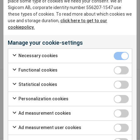
place some type of cookies we need your consent. We at
Waar u ons kunt vinden
Sigicom AB, corporate identity number 556207-1547 use
Canada
these types of cookies. To read more about which cookies we
Frankrijk
use and storage duration,
click here to get to our
Nederland
cookiepolicy.
Verenigd Koninkrijk
Verenigde Staten
Manage your cookie-settings
Zweden (hoofdkantoor)
Necessary cookies
Functional cookies
Onze producten:
Statistical cookies
Produkten
De Produktcatalogus
Personalization cookies
Event:
Ad measurement cookies
Beurzen
Ad measurement user cookies