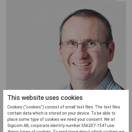
This website uses cookies
Cookies ("cookies") consist of small text files. The text files
contain data which is stored on your device. To be able to
place some type of cookies we need your consent. We at
Brett Sharp
Sigicom AB, corporate identity number 556207-1547 use
Order Management, Sigicom Inc.
these types of cookies. To read more about which cookies we