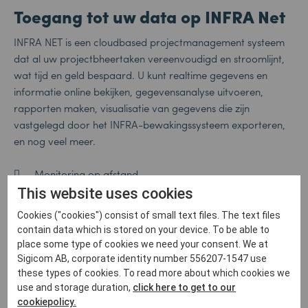
Toegang tot uw data op INFRA Net
INFRA NET is een cloudbased projectmanagement systeem
dat al uw projectbheertaken vereenvoudigd en stroomlijnt,
wat tijd en geld bespaard. U kunt realtime gegevens en
informatie online bekijken, gegevensanalyse uitvoeren,
rapporten maken, visualisatie van gegevens die zijn
vastgelegd door het INFRA-bewakingssysteem exporteren,
en nog veel meer.
Monitoring op afstand
Geen bemanning op locatie nodig
This website uses cookies
Geautomatiseerde tracking en communicatie van de
Cookies ("cookies") consist of small text files. The text files
sensoren
contain data which is stored on your device. To be able to
Geautomatiseerde instrumentendiagnostiek
place some type of cookies we need your consent. We at
Beheren van alarmen en meldingen aan
Sigicom AB, corporate identity number 556207-1547 use
belanghebbenden en werknemers
these types of cookies. To read more about which cookies we
use and storage duration,
click here to get to our
cookiepolicy.