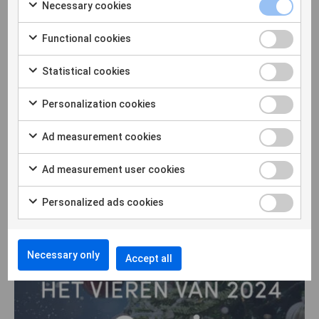
Necessary cookies
Functional cookies
Kom naar de Lente 2025 Beurs!
Statistical cookies
Laten we bijpraten op een beurs! We maken ons op voor een
spannende lente waarin ons team aanwezig zal zijn op
Personalization cookies
verschillende belangrijke branche-evenementen. Of…
Ad measurement cookies
Read more
Ad measurement user cookies
Personalized ads cookies
Necessary only
Accept all